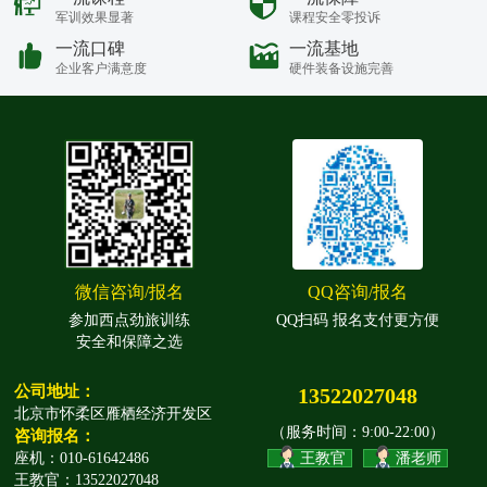
军训效果显著
课程安全零投诉
一流口碑
一流基地
企业客户满意度
硬件装备设施完善
微信咨询/报名
QQ咨询/报名
参加西点劲旅训练
QQ扫码 报名支付更方便
安全和保障之选
公司地址：
13522027048
北京市怀柔区雁栖经济开发区
（服务时间：9:00-22:00）
咨询报名：
座机：010-61642486
王教官
潘老师
王教官：13522027048