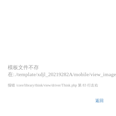
模板文件不存
在:./template/xdjl_20219282A/mobile/view_image
报错 /core/library/think/view/driver/Think.php 第 83 行左右
返回